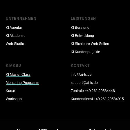
UNTERNEHMEN
LEISTUNGEN
KI Agentur
KI Beratung
KI Akademie
KI Entwicklung
Web Studio
KI Sichtbare Web Seiten
KI Kundenprojekte
KIAKBU
KONTAKT
KI Master Class
info@ai-tc.de
Mentoring Programm
support@ai-tc.de
Kurse
Zentrale +49 261 29584448
Workshop
Kundendienst +49 261 29584915