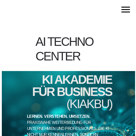
AI TECHNO
CENTER
KI AKADEMIE
FÜR BUSINESS
(KIAKBU)
LERNEN. VERSTEHEN. UMSETZEN.
PRAXISNAHE WEITERBILDUNG FÜR
UNTERNEHMEN UND PROFESSIONALS, DIE KI
NICHT NUR KENNENLERNEN, SONDERN