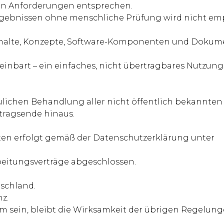
hen Anforderungen entsprechen.
rgebnissen ohne menschliche Prüfung wird nicht em
 Inhalte, Konzepte, Software-Komponenten und Doku
reinbart – ein einfaches, nicht übertragbares Nutzun
raulichen Behandlung aller nicht öffentlich bekannte
rtragsende hinaus.
en erfolgt gemäß der Datenschutzerklärung unter
rbeitungsverträge abgeschlossen.
tschland.
nz.
 sein, bleibt die Wirksamkeit der übrigen Regelung