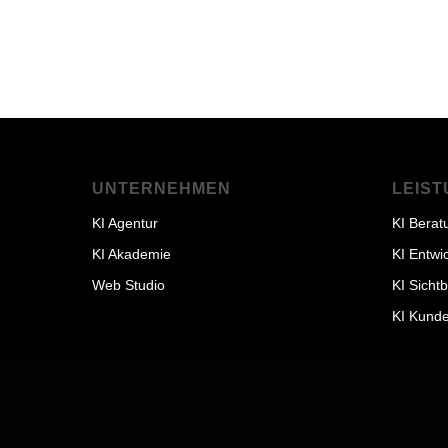
UNTERNEHMEN
LEIS
KI Agentur
KI Berat
KI Akademie
KI Entwi
Web Studio
KI Sicht
KI Kunde