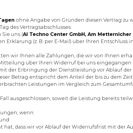
)
Tagen
ohne Angabe von Gründen diesen Vertrag zu w
 Tag des Vertragsabschlusses.
Sie uns (
AI Techno Center GmbH, Am Metternicher B
en Erklärung (z. B. per E-Mail) über Ihren Entschluss 
tten wir Ihnen alle Zahlungen, die wir von Ihnen erh
itteilung über Ihren Widerruf bei uns eingegangen i
 mit der Erbringung der Dienstleistung vor Ablauf der
ser Betrag entspricht dem Anteil der bis zu dem Zei
ts erbrachten Leistungen im Vergleich zum Gesamtum
 Fall ausgeschlossen, soweit die Leistung bereits teil
stungen, wenn:
 und
 hat, dass wir vor Ablauf der Widerrufsfrist mit der