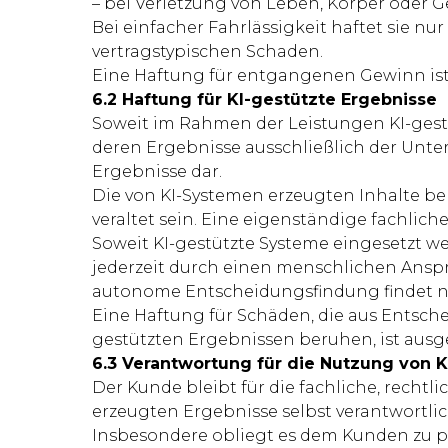
– bei Verletzung von Leben, Körper oder 
Bei einfacher Fahrlässigkeit haftet sie n
vertragstypischen Schaden.
Eine Haftung für entgangenen Gewinn ist 
6.2 Haftung für KI-gestützte Ergebnisse
Soweit im Rahmen der Leistungen KI-gestü
deren Ergebnisse ausschließlich der Unte
Ergebnisse dar.
Die von KI-Systemen erzeugten Inhalte be
veraltet sein. Eine eigenständige fachlich
Soweit KI-gestützte Systeme eingesetzt w
jederzeit durch einen menschlichen Anspr
autonome Entscheidungsfindung findet nic
Eine Haftung für Schäden, die aus Entsch
gestützten Ergebnissen beruhen, ist ausge
6.3 Verantwortung für die Nutzung von 
Der Kunde bleibt für die fachliche, recht
erzeugten Ergebnisse selbst verantwortlic
Insbesondere obliegt es dem Kunden zu pr