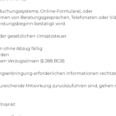
. Buchungssysteme, Online-Formulare), oder
men von Beratungsgesprächen, Telefonaten oder Vid
istungsbeginn bestätigt wird.
n
 der gesetzlichen Umsatzsteuer.
n ohne Abzug fällig
rden
hen Verzugszinsen (§ 288 BGB)
tungserbringung erforderlichen Informationen rechtzei
ureichende Mitwirkung zurückzuführen sind, gehen n
hränkt: