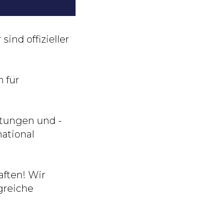
ind offizieller
 für
stungen und -
ational
aften! Wir
greiche