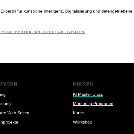
Expertin für künstliche Intelligenz, Digitalisierung und datengetrieben
TECHNO CENTER INSIGHTS UND UPDATES
TUNGEN
KIAKBU
ung
KI Master Class
cklung
Mentoring Programm
bare Web Seiten
Kurse
nprojekte
Workshop