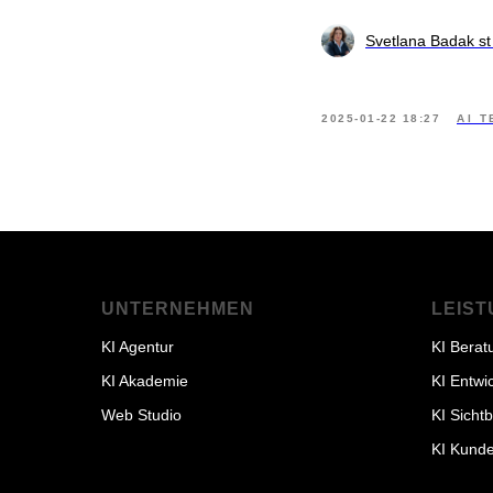
Svetlana Badak st 
2025-01-22 18:27
AI 
UNTERNEHMEN
LEIS
KI Agentur
KI Berat
KI Akademie
KI Entwi
Web Studio
KI Sicht
KI Kunde